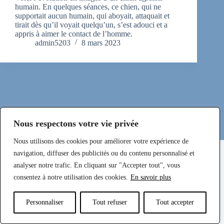
humain. En quelques séances, ce chien, qui ne
supportait aucun humain, qui aboyait, attaquait et
tirait dès qu’il voyait quelqu’un, s’est adouci et a
appris à aimer le contact de l’homme.
admin5203
8 mars 2023
Nous respectons votre vie privée
Nous utilisons des cookies pour améliorer votre expérience de
Mentions légales et Politique de Confidentialité
navigation, diffuser des publicités ou du contenu personnalisé et
analyser notre trafic. En cliquant sur "Accepter tout", vous
consentez à notre utilisation des cookies.
En savoir plus
Téléphone
E-mail
Facebook
Personnaliser
Tout refuser
Tout accepter
Instagram
Copyright © Sylveduc EI