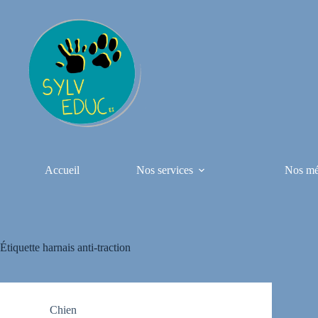
Passer
au
contenu
Accueil
Nos services
Nos mé
Étiquette
harnais anti-traction
Chien