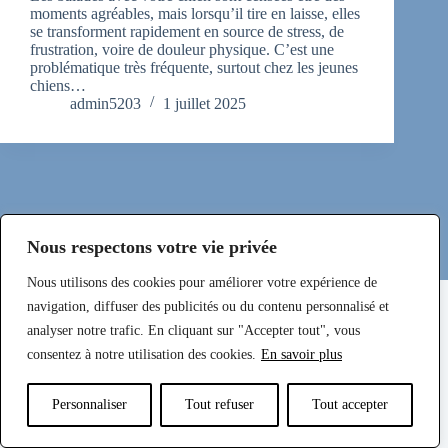
moments agréables, mais lorsqu’il tire en laisse, elles
se transforment rapidement en source de stress, de
frustration, voire de douleur physique. C’est une
problématique très fréquente, surtout chez les jeunes
chiens…
admin5203
1 juillet 2025
Nous respectons votre vie privée
Nous utilisons des cookies pour améliorer votre expérience de
Mentions légales et Politique de Confidentialité
navigation, diffuser des publicités ou du contenu personnalisé et
analyser notre trafic. En cliquant sur "Accepter tout", vous
consentez à notre utilisation des cookies.
En savoir plus
Téléphone
E-mail
Facebook
Personnaliser
Tout refuser
Tout accepter
Instagram
Copyright © Sylveduc EI