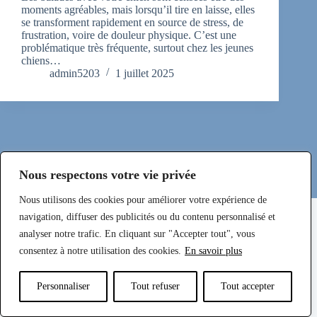
moments agréables, mais lorsqu’il tire en laisse, elles
se transforment rapidement en source de stress, de
frustration, voire de douleur physique. C’est une
problématique très fréquente, surtout chez les jeunes
chiens…
admin5203
1 juillet 2025
Nous respectons votre vie privée
Nous utilisons des cookies pour améliorer votre expérience de
Mentions légales et Politique de Confidentialité
navigation, diffuser des publicités ou du contenu personnalisé et
analyser notre trafic. En cliquant sur "Accepter tout", vous
consentez à notre utilisation des cookies.
En savoir plus
Téléphone
E-mail
Facebook
Personnaliser
Tout refuser
Tout accepter
Instagram
Copyright © Sylveduc EI