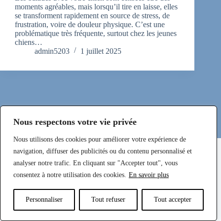
moments agréables, mais lorsqu’il tire en laisse, elles
se transforment rapidement en source de stress, de
frustration, voire de douleur physique. C’est une
problématique très fréquente, surtout chez les jeunes
chiens…
admin5203
1 juillet 2025
Nous respectons votre vie privée
Nous utilisons des cookies pour améliorer votre expérience de
Mentions légales et Politique de Confidentialité
navigation, diffuser des publicités ou du contenu personnalisé et
analyser notre trafic. En cliquant sur "Accepter tout", vous
consentez à notre utilisation des cookies.
En savoir plus
Téléphone
E-mail
Facebook
Personnaliser
Tout refuser
Tout accepter
Instagram
Copyright © Sylveduc EI